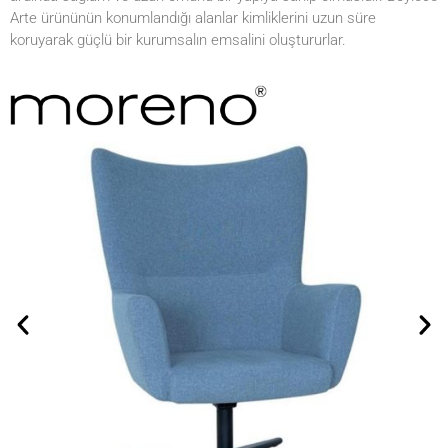
Arte ürününün konumlandığı alanlar kimliklerini uzun süre
koruyarak güçlü bir kurumsalın emsalini oluştururlar.