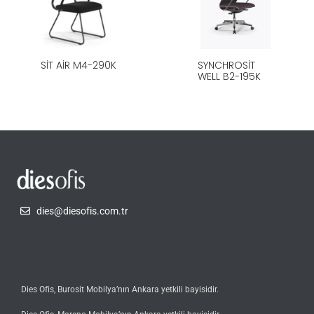
SIT AIR M4-290K
SYNCHROSIT
WELL B2-195K
dies@diesofis.com.tr
Dies Ofis, Burosit Mobilya’nın Ankara yetkili bayisidir.