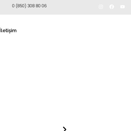
TEKLIF AL
0 (850) 308 80 06
İletişim