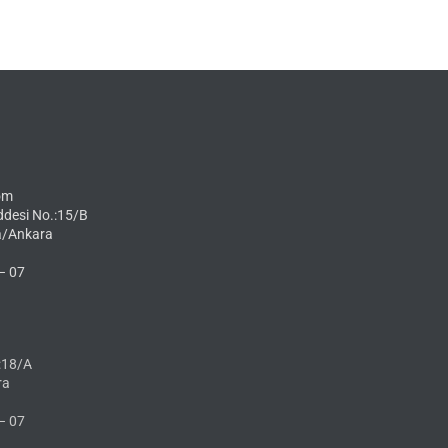
om
ddesi No.:15/B
a/Ankara
– 07
:18/A
ra
– 07