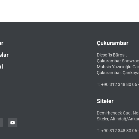
er
Çukurambar
slar
Diesofis Bürosit
Çukurambar Showro
al
Muhsin Yazıcıoğlu Ca
Çukurambar, Çankay
T: +90 312 348 80 06 
Siteler
Demirhendek Cad. No
Siteler, Altındağ/Anka
T: +90 312 348 80 06 