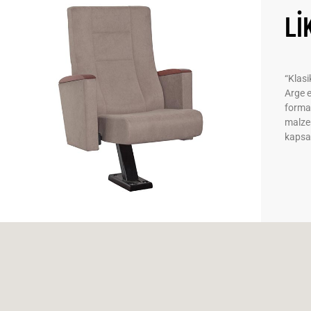
LI
“Klasi
Arge 
formas
malzem
kapsay