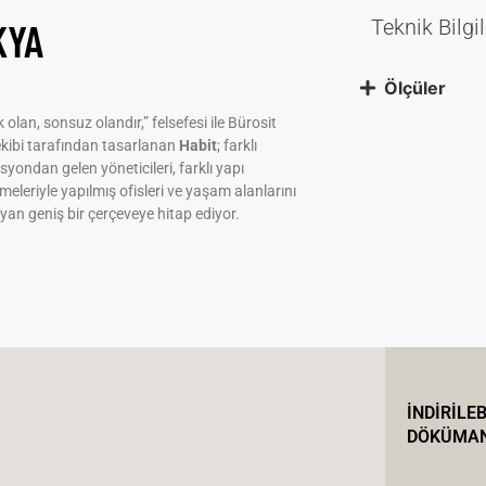
KYA
Teknik Bilgil
Ölçüler
k olan, sonsuz olandır,” felsefesi ile Bürosit
ekibi tarafından tasarlanan
Habit
; farklı
yondan gelen yöneticileri, farklı yapı
eleriyle yapılmış ofisleri ve yaşam alanlarını
an geniş bir çerçeveye hitap ediyor.
İNDİRİLEB
DÖKÜMA