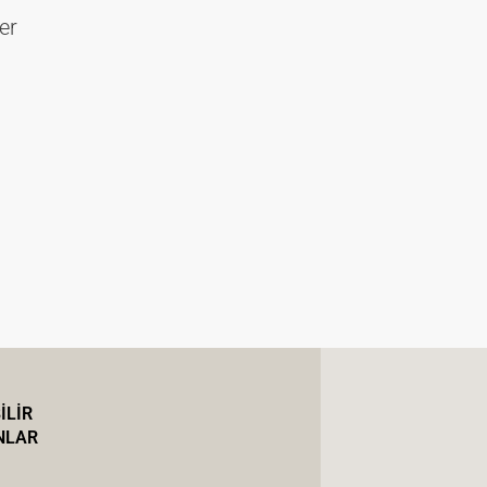
er
İLİR
NLAR