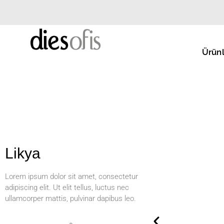
Ürünl
Likya
Lorem ipsum dolor sit amet, consectetur
adipiscing elit. Ut elit tellus, luctus nec
ullamcorper mattis, pulvinar dapibus leo.