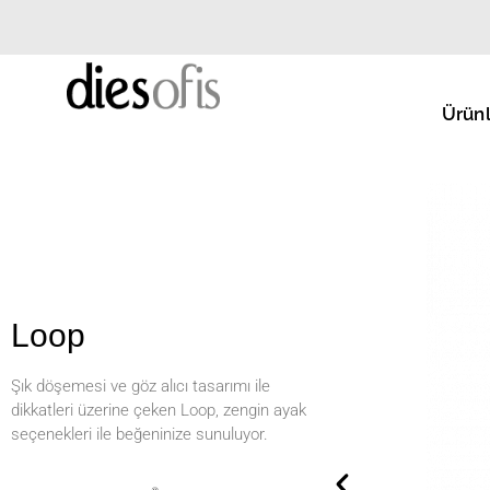
Ürünl
Loop
Şık döşemesi ve göz alıcı tasarımı ile
dikkatleri üzerine çeken Loop, zengin ayak
seçenekleri ile beğeninize sunuluyor.