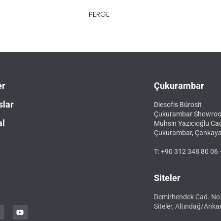
PERGE
er
Çukurambar
slar
Diesofis Bürosit
Çukurambar Showro
al
Muhsin Yazıcıoğlu Ca
Çukurambar, Çankay
T: +90 312 348 80 06 
Siteler
Demirhendek Cad. No
Siteler, Altındağ/Anka