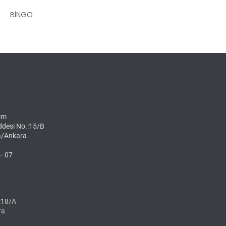
BINGO
om
ddesi No.:15/B
a/Ankara
– 07
:18/A
ra