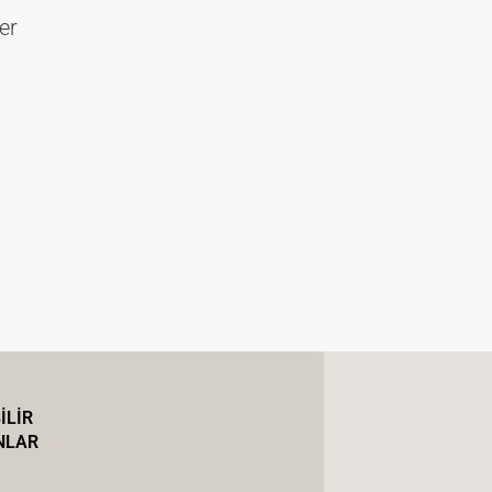
er
İLİR
NLAR