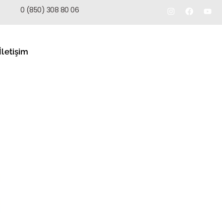
TEKLIF AL
0 (850) 308 80 06
İletişim