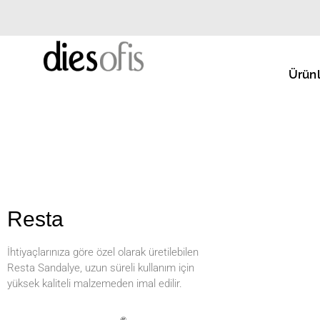
Ürünl
Resta
İhtiyaçlarınıza göre özel olarak üretilebilen
Resta Sandalye, uzun süreli kullanım için
yüksek kaliteli malzemeden imal edilir.