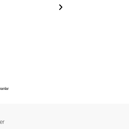
manlar
er