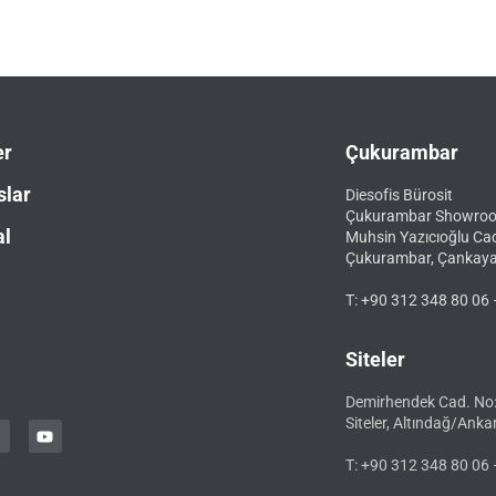
er
Çukurambar
slar
Diesofis Bürosit
Çukurambar Showro
al
Muhsin Yazıcıoğlu Ca
Çukurambar, Çankay
T: +90 312 348 80 06 
Siteler
Demirhendek Cad. No
Siteler, Altındağ/Anka
T: +90 312 348 80 06 