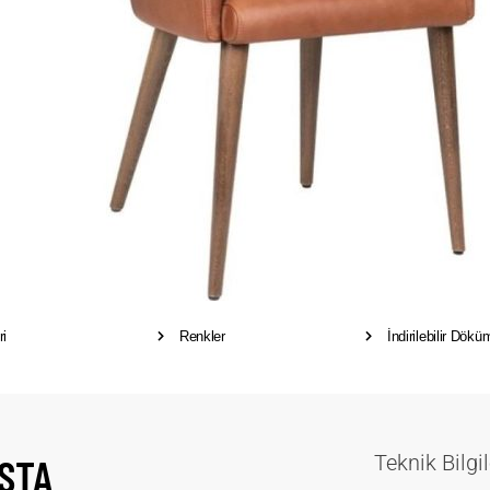
ri
Renkler
İndirilebilir Dökü
STA
Teknik Bilgil