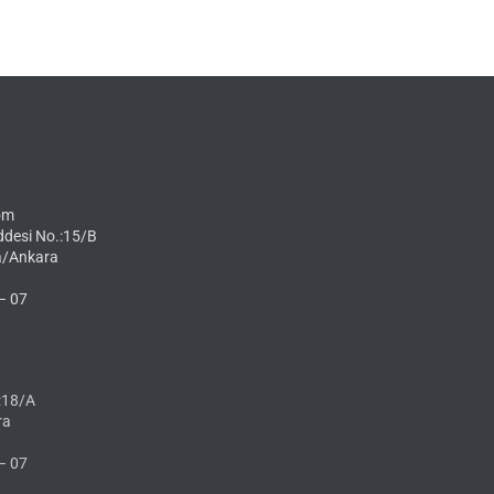
om
ddesi No.:15/B
a/Ankara
– 07
:18/A
ra
– 07