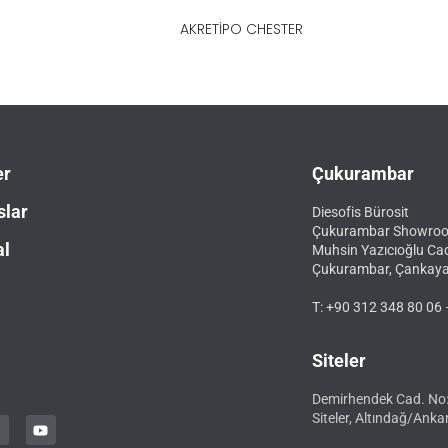
AKRETIPO CHESTER
er
Çukurambar
slar
Diesofis Bürosit
Çukurambar Showro
al
Muhsin Yazıcıoğlu Ca
Çukurambar, Çankay
T: +90 312 348 80 06 
Siteler
Demirhendek Cad. No
Siteler, Altındağ/Anka