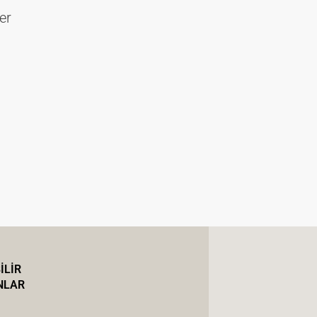
er
İLİR
NLAR