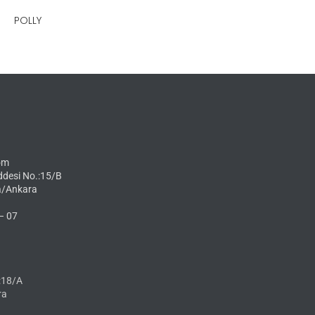
POLLY
om
ddesi No.:15/B
a/Ankara
– 07
:18/A
ra