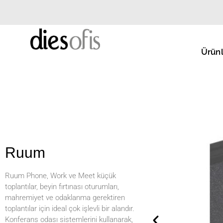
Ürünl
Ruum
Ruum Phone, Work ve Meet küçük
toplantılar, beyin fırtınası oturumları,
mahremiyet ve odaklanma gerektiren
toplantılar için ideal çok işlevli bir alandır.
Konferans odası sistemlerini kullanarak,