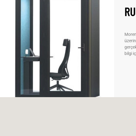
R
Moreno
üzerin
gerçek
bilgi i