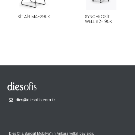
SIT AIR M4-290K
SYNCHROSIT
WELL B2-195K
dies@diesofis.com.tr
Dies Ofis, Burosit Mobilya’nın Ankara yetkili bayisidir.