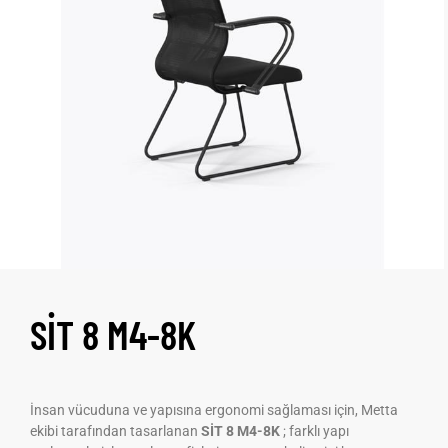
SİT 8 M4-8K
İnsan vücuduna ve yapısına ergonomi sağlaması için, Metta
ekibi tarafından tasarlanan
SİT 8 M4-8K
; farklı yapı