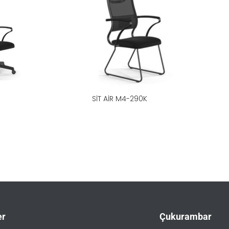
SIT AIR M4-290K
er
Çukurambar