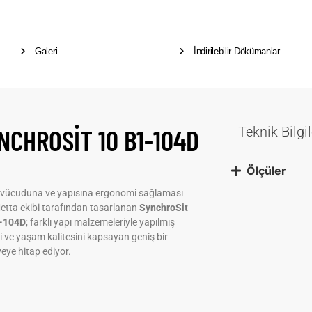
Galeri
İndirilebilir Dökümanlar
NCHROSIT 10 B1-104D
Teknik Bilgil
Ölçüler
 vücuduna ve yapısına ergonomi sağlaması
Metta ekibi tarafından tasarlanan
SynchroSit
-104D
; farklı yapı malzemeleriyle yapılmış
ri ve yaşam kalitesini kapsayan geniş bir
eye hitap ediyor.