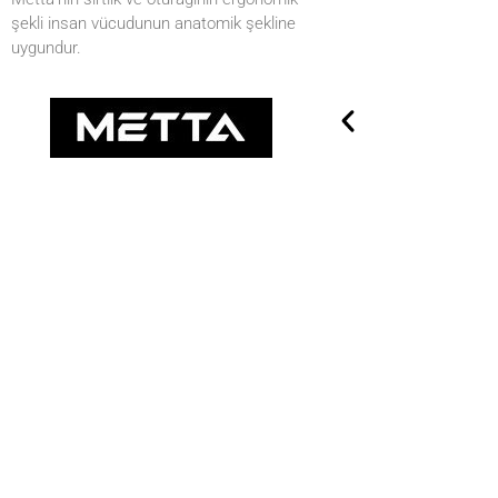
şekli insan vücudunun anatomik şekline
uygundur.