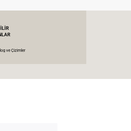
İLİR
NLAR
log ve Çizimler