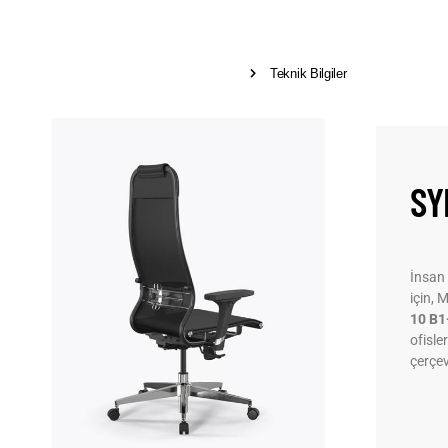
Teknik Bilgiler
SY
İnsan
için, 
10 B1
ofisle
çerçev