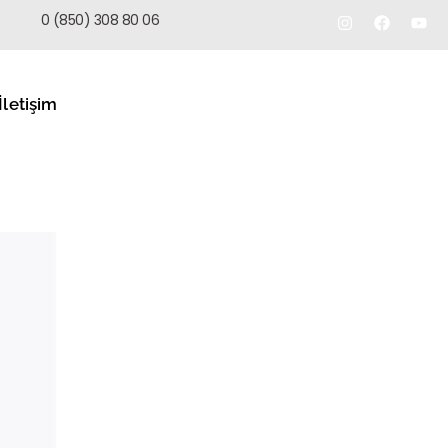
TEKLIF AL
0 (850) 308 80 06
İletişim