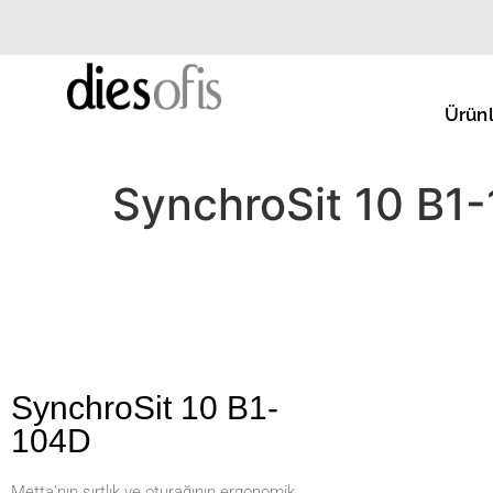
Ürünl
SynchroSit 10 B1
SynchroSit 10 B1-
104D
Metta’nın sırtlık ve oturağının ergonomik