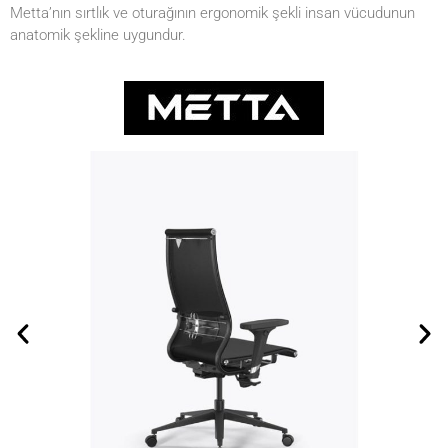
Metta’nın sırtlık ve oturağının ergonomik şekli insan vücudunun
anatomik şekline uygundur.