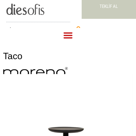
TEKLIF AL
Teklif Al
Taco