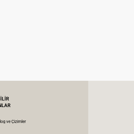
İLİR
NLAR
log ve Çizimler