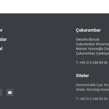
er
Çukurambar
slar
Diesofis Bürosit
Çukurambar Showro
al
Muhsin Yazıcıoğlu Ca
Çukurambar, Çankay
T: +90 312 348 80 06 
Siteler
Demirhendek Cad. No
Siteler, Altındağ/Anka
T: +90 312 348 80 06 