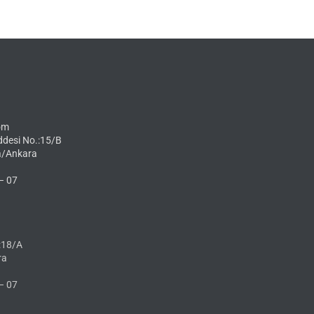
om
ddesi No.:15/B
a/Ankara
– 07
:18/A
ra
– 07