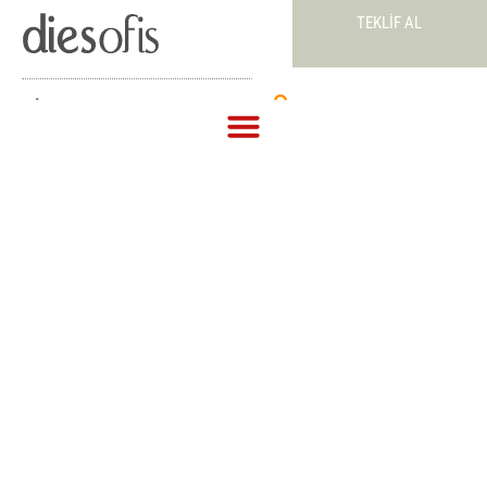
TEKLIF AL
Teklif Al
HAYDAR ALIYEV OPERA
SALONU NAHCIVAN