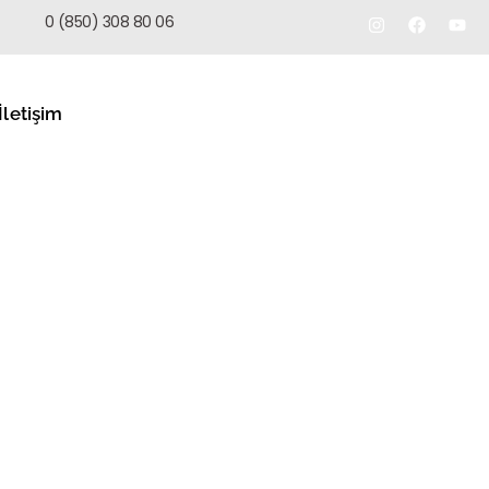
TEKLIF AL
0 (850) 308 80 06
İletişim