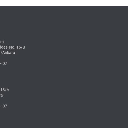
om
ddesi No.:15/B
a/Ankara
– 07
:18/A
ra
– 07