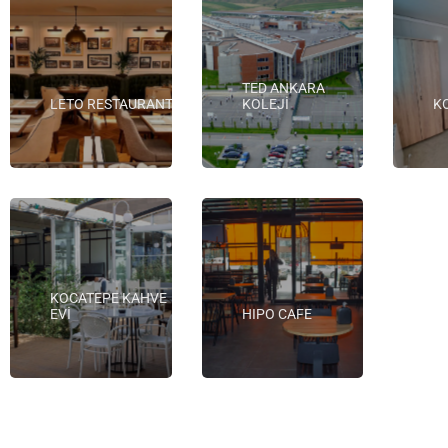
TED ANKARA
LETO RESTAURANT
KOLEJİ
K
KOCATEPE KAHVE
EVİ
HIPO CAFE