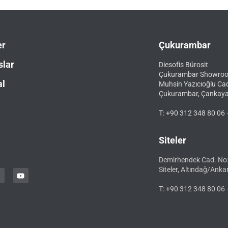
er
Çukurambar
slar
Diesofis Bürosit
Çukurambar Showro
al
Muhsin Yazıcıoğlu Ca
Çukurambar, Çankay
T: +90 312 348 80 06 
Siteler
Demirhendek Cad. No
Siteler, Altındağ/Anka
T: +90 312 348 80 06 