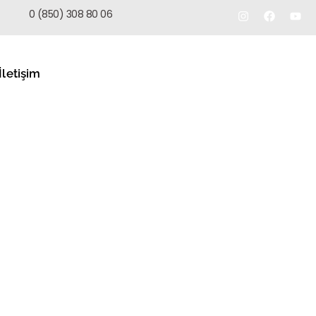
TEKLIF AL
0 (850) 308 80 06
İletişim