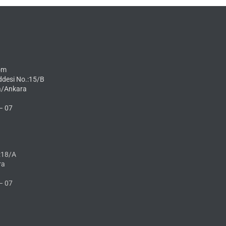
om
ddesi No.:15/B
a/Ankara
– 07
:18/A
ra
– 07