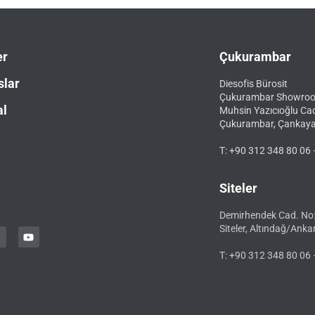
er
Çukurambar
slar
Diesofis Bürosit
Çukurambar Showro
al
Muhsin Yazıcıoğlu Ca
Çukurambar, Çankay
T: +90 312 348 80 06 
Siteler
Demirhendek Cad. No
Siteler, Altındağ/Anka
T: +90 312 348 80 06 