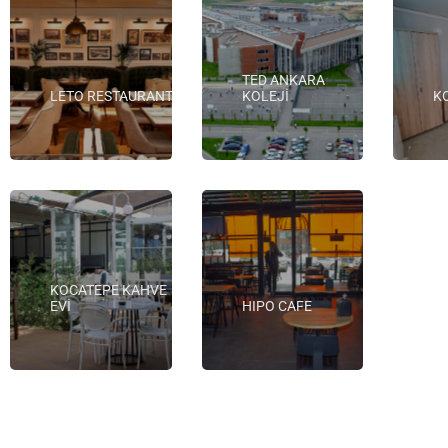
TED ANKARA
LETO RESTAURANT
KOLEJİ
K
KOCATEPE KAHVE
EVİ
HIPO CAFE