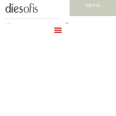
TEKLIF AL
Teklif Al
TÜRKİYE FUTBOL FEDERASYONU