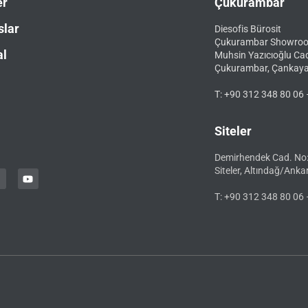
er
Çukurambar
slar
Diesofis Bürosit
Çukurambar Showro
al
Muhsin Yazıcıoğlu Ca
Çukurambar, Çankay
T: +90 312 348 80 06 
Siteler
Demirhendek Cad. No
Siteler, Altındağ/Anka
T: +90 312 348 80 06 