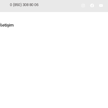
TEKLIF AL
0 (850) 308 80 06
İletişim