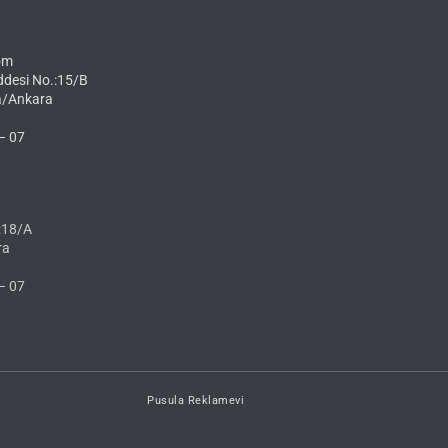
om
ddesi No.:15/B
a/Ankara
– 07
:18/A
ra
– 07
Pusula Reklamevi