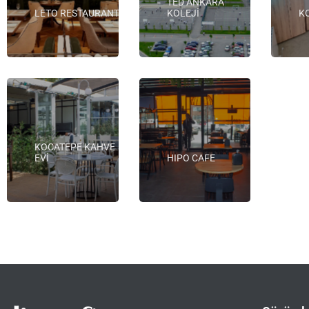
TED ANKARA
LETO RESTAURANT
KOLEJİ
K
KOCATEPE KAHVE
EVİ
HIPO CAFE